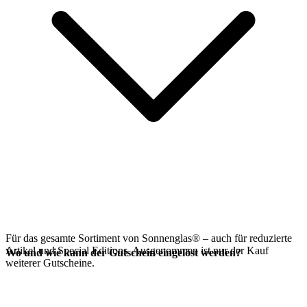
Für das gesamte Sortiment von Sonnenglas® – auch für reduzierte
Artikel und Special Editions. Ausgenommen ist nur der Kauf
Wo und wie kann der Gutschein eingelöst werden?
weiterer Gutscheine.