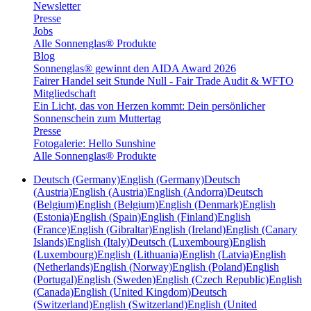
Newsletter
Presse
Jobs
Alle Sonnenglas® Produkte
Blog
Sonnenglas® gewinnt den AIDA Award 2026
Fairer Handel seit Stunde Null - Fair Trade Audit & WFTO
Mitgliedschaft
Ein Licht, das von Herzen kommt: Dein persönlicher
Sonnenschein zum Muttertag
Presse
Fotogalerie: Hello Sunshine
Alle Sonnenglas® Produkte
Deutsch (Germany)
English (Germany)
Deutsch
(Austria)
English (Austria)
English (Andorra)
Deutsch
(Belgium)
English (Belgium)
English (Denmark)
English
(Estonia)
English (Spain)
English (Finland)
English
(France)
English (Gibraltar)
English (Ireland)
English (Canary
Islands)
English (Italy)
Deutsch (Luxembourg)
English
(Luxembourg)
English (Lithuania)
English (Latvia)
English
(Netherlands)
English (Norway)
English (Poland)
English
(Portugal)
English (Sweden)
English (Czech Republic)
English
(Canada)
English (United Kingdom)
Deutsch
(Switzerland)
English (Switzerland)
English (United