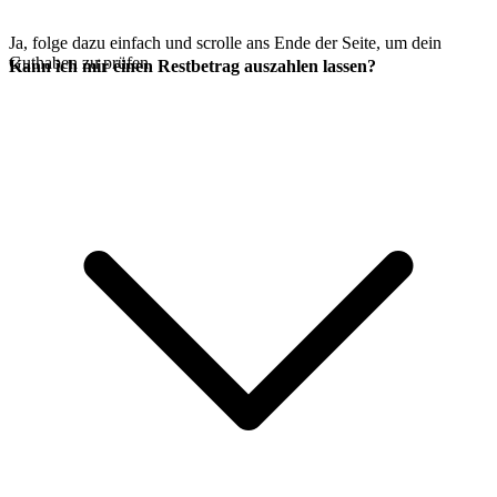
Ja, folge dazu einfach
und scrolle ans Ende der Seite, um dein
Guthaben zu prüfen.
Kann ich mir einen Restbetrag auszahlen lassen?