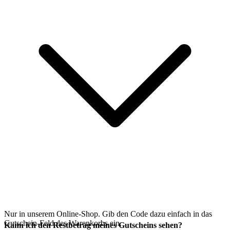
Nur in unserem Online-Shop. Gib den Code dazu einfach in das
Gutschein-Feld des Warenkorbs ein.
Kann ich den Restbetrag meines Gutscheins sehen?