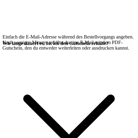
Einfach die E-Mail-Adresse während des Bestellvorgangs angeben.
Nach wenigen Minuten erhältst du eine E-Mail mit dem PDF-
Wie lange dauert es, bis ich den Gutschein erhalte?
Gutschein, den du entweder weiterleiten oder ausdrucken kannst.