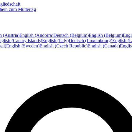
gliedschaft
hein zum Muttertag
h (Austria)
English (Andorra)
Deutsch (Belgium)
English (Belgium)
Engl
glish (Canary Islands)
English (Italy)
Deutsch (Luxembourg)
English (
gal)
English (Sweden)
English (Czech Republic)
English (Canada)
Engli