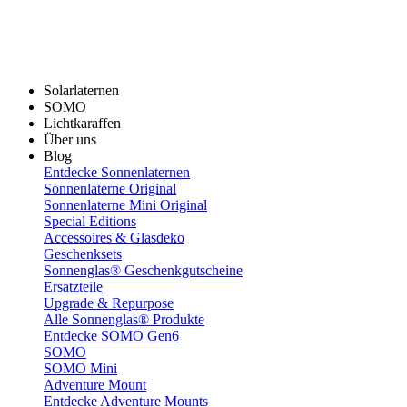
Solarlaternen
SOMO
Lichtkaraffen
Über uns
Blog
Entdecke Sonnenlaternen
Sonnenlaterne Original
Sonnenlaterne Mini Original
Special Editions
Accessoires & Glasdeko
Geschenksets
Sonnenglas® Geschenkgutscheine
Ersatzteile
Upgrade & Repurpose
Alle Sonnenglas® Produkte
Entdecke SOMO Gen6
SOMO
SOMO Mini
Adventure Mount
Entdecke Adventure Mounts