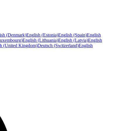
ish (Denmark)
English (Estonia)
English (Spain)
English
Luxembourg)
English (Lithuania)
English (Latvia)
English
sh (United Kingdom)
Deutsch (Switzerland)
English