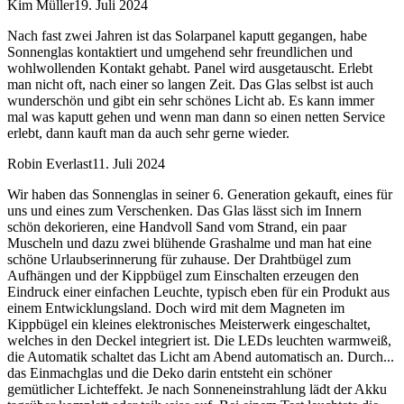
Kim Müller
19. Juli 2024
Nach fast zwei Jahren ist das Solarpanel kaputt gegangen, habe
Sonnenglas kontaktiert und umgehend sehr freundlichen und
wohlwollenden Kontakt gehabt. Panel wird ausgetauscht. Erlebt
man nicht oft, nach einer so langen Zeit. Das Glas selbst ist auch
wunderschön und gibt ein sehr schönes Licht ab. Es kann immer
mal was kaputt gehen und wenn man dann so einen netten Service
erlebt, dann kauft man da auch sehr gerne wieder.
Robin Everlast
11. Juli 2024
Wir haben das Sonnenglas in seiner 6. Generation gekauft, eines für
uns und eines zum Verschenken. Das Glas lässt sich im Innern
schön dekorieren, eine Handvoll Sand vom Strand, ein paar
Muscheln und dazu zwei blühende Grashalme und man hat eine
schöne Urlaubserinnerung für zuhause. Der Drahtbügel zum
Aufhängen und der Kippbügel zum Einschalten erzeugen den
Eindruck einer einfachen Leuchte, typisch eben für ein Produkt aus
einem Entwicklungsland. Doch wird mit dem Magneten im
Kippbügel ein kleines elektronisches Meisterwerk eingeschaltet,
welches in den Deckel integriert ist. Die LEDs leuchten warmweiß,
die Automatik schaltet das Licht am Abend automatisch an. Durch
...
das Einmachglas und die Deko darin entsteht ein schöner
gemütlicher Lichteffekt. Je nach Sonneneinstrahlung lädt der Akku