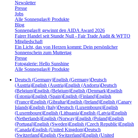
Newsletter
Presse
Jobs
Alle Sonnenglas® Produkte
Blog
Sonnenglas® gewinnt den AIDA Award 2026
Fairer Handel seit Stunde Null - Fair Trade Audit & WFTO
Mitgliedschaft
Ein Licht, das von Herzen kommt: Dein persönlicher
Sonnenschein zum Muttertag
Presse
Fotogalerie: Hello Sunshine
Alle Sonnenglas® Produkte
Deutsch (Germany)
English (Germany)
Deutsch
(Austria)
English (Austria)
English (Andorra)
Deutsch
(Belgium)
English (Belgium)
English (Denmark)
English
(Estonia)
English (Spain)
English (Finland)
English
(France)
English (Gibraltar)
English (Ireland)
English (Canary
Islands)
English (Italy)
Deutsch (Luxembourg)
English
(Luxembourg)
English (Lithuania)
English (Latvia)
English
(Netherlands)
English (Norway)
English (Poland)
English
(Portugal)
English (Sweden)
English (Czech Republic)
English
(Canada)
English (United Kingdom)
Deutsch
(Switzerland)
English (Switzerland)
English (United