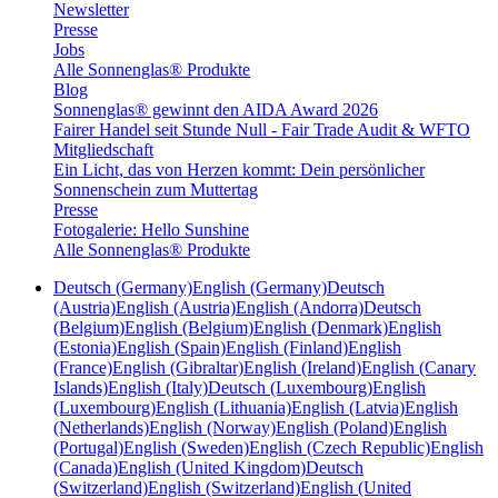
Newsletter
Presse
Jobs
Alle Sonnenglas® Produkte
Blog
Sonnenglas® gewinnt den AIDA Award 2026
Fairer Handel seit Stunde Null - Fair Trade Audit & WFTO
Mitgliedschaft
Ein Licht, das von Herzen kommt: Dein persönlicher
Sonnenschein zum Muttertag
Presse
Fotogalerie: Hello Sunshine
Alle Sonnenglas® Produkte
Deutsch (Germany)
English (Germany)
Deutsch
(Austria)
English (Austria)
English (Andorra)
Deutsch
(Belgium)
English (Belgium)
English (Denmark)
English
(Estonia)
English (Spain)
English (Finland)
English
(France)
English (Gibraltar)
English (Ireland)
English (Canary
Islands)
English (Italy)
Deutsch (Luxembourg)
English
(Luxembourg)
English (Lithuania)
English (Latvia)
English
(Netherlands)
English (Norway)
English (Poland)
English
(Portugal)
English (Sweden)
English (Czech Republic)
English
(Canada)
English (United Kingdom)
Deutsch
(Switzerland)
English (Switzerland)
English (United