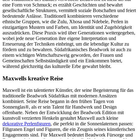
eine Form von Schmuck; es erzählt Geschichten und bewahrt
gesellschaftliche Strukturen, vermittelt soziale Botschaften und feiert
bedeutende Anlässe. Traditionell kombinieren verschiedene
ethnische Gruppen, wie die Zulu, Xhosa und Ndebele, Perlen in
einzigartigen Mustern und Farben, um Identität und Zugehörigkeit
auszudrücken. Diese Praxis wird über Generationen weitergegeben,
wobei jede neue Generation ihre eigene Interpretation und
Erneuerung der Techniken einbringt, um die lebendige Kultur zu
fördern und zu bewahren. Südafrikanisches Beadwork ist auch zu
einem wichtigen Wirtschaftszweig geworden, der Frauen und
Gemeinschaften Selbstständigkeit und ein Einkommen bietet,
während gleichzeitig das kulturelle Erbe gewahrt bleibt.
Maxwells kreative Reise
Maxwell ist ein talentierter Künstler, der seine Begeisterung für das
traditionelle Beadwork Südafrikas mit modernen Ansätzen
kombiniert. Seine Reise begann in den frühen Tagen von
Sonnenglas®, als er sein Talent für Handwerk und Design
offenbarte. Neben der Entwicklung der Beadwork Edition mit
kunstvoll verzierten Henkeln gestaltet Maxwell auch kleine
dekorative Perlenfiguren
, die perfekt in die Sonnenlaternen passen:
Filigranen Engel und Figuren, die ein Zeugnis seines künstlerischen
Engagements sind. Für Maxwell bedeutet Beadwork Fürsorge und