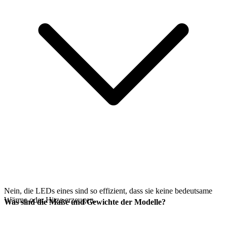
Nein, die LEDs eines
sind so effizient, dass sie keine bedeutsame
Wärme oder Hitze erzeugen.
Was sind die Maße und Gewichte der Modelle?