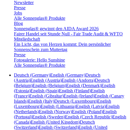
Newsletter
Presse
Jobs
Alle Sonnenglas® Produkte
Blog
Sonnenglas® gewinnt den AIDA Award 2026
Fairer Handel seit Stunde Null - Fair Trade Audit & WFTO
Mitgliedschaft
Ein Licht, das von Herzen kommt: Dein persönlicher
Sonnenschein zum Muttertag
Presse
Fotogalerie: Hello Sunshine
Alle Sonnenglas® Produkte
Deutsch (Germany)
English (Germany)
Deutsch
(Austria)
English (Austria)
English (Andorra)
Deutsch
(Belgium)
English (Belgium)
English (Denmark)
English
(Estonia)
English (Spain)
English (Finland)
English
(France)
English (Gibraltar)
English (Ireland)
English (Canary
Islands)
English (Italy)
Deutsch (Luxembourg)
English
(Luxembourg)
English (Lithuania)
English (Latvia)
English
(Netherlands)
English (Norway)
English (Poland)
English
(Portugal)
English (Sweden)
English (Czech Republic)
English
(Canada)
English (United Kingdom)
Deutsch
(Switzerland)
English (Switzerland)
English (United