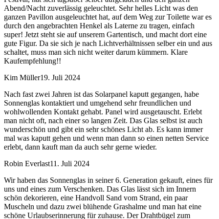
Abend/Nacht zuverlässig geleuchtet. Sehr helles Licht was den
ganzen Pavillon ausgeleuchtet hat, auf dem Weg zur Toilette war es
durch den angebrachten Henkel als Laterne zu tragen, einfach
super! Jetzt steht sie auf unserem Gartentisch, und macht dort eine
gute Figur. Da sie sich je nach Lichtverhältnissen selber ein und aus
schaltet, muss man sich nicht weiter darum kümmern. Klare
Kaufempfehlung!!
Kim Müller
19. Juli 2024
Nach fast zwei Jahren ist das Solarpanel kaputt gegangen, habe
Sonnenglas kontaktiert und umgehend sehr freundlichen und
wohlwollenden Kontakt gehabt. Panel wird ausgetauscht. Erlebt
man nicht oft, nach einer so langen Zeit. Das Glas selbst ist auch
wunderschön und gibt ein sehr schönes Licht ab. Es kann immer
mal was kaputt gehen und wenn man dann so einen netten Service
erlebt, dann kauft man da auch sehr gerne wieder.
Robin Everlast
11. Juli 2024
Wir haben das Sonnenglas in seiner 6. Generation gekauft, eines für
uns und eines zum Verschenken. Das Glas lässt sich im Innern
schön dekorieren, eine Handvoll Sand vom Strand, ein paar
Muscheln und dazu zwei blühende Grashalme und man hat eine
schöne Urlaubserinnerung für zuhause. Der Drahtbügel zum