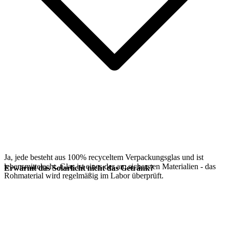
Ja, jede
besteht aus 100% recyceltem Verpackungsglas und ist
lebensmittelecht. Glas ist eines der am sichersten Materialien - das
Erwärmt das Solarlicht nicht das Getränk?
Rohmaterial wird regelmäßig im Labor überprüft.