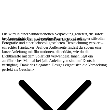
Die
wird in einer wunderschönen Verpackung geliefert, die sofort
ins Auge sticht. Der hochwertige Pappkarton ist mit einer stilvollen
Woher stammt der Korken unserer Lichtkaraffen?
Fotografie und einer liebevoll gestalteten Tierzeichnung verziert –
ein echter Hingucker! Auf der Außenseite findest du zudem eine
kurze Anleitung mit Illustrationen, die erklärt, wie du die
Lichtkaraffe mit dem
Solarlicht verwendest. Innen liegt ein
ausführliches Manual bei (alle Anleitungen sind auf Deutsch
verfügbar). Dank des eleganten Designs eignet sich die Verpackung
perfekt als Geschenk.