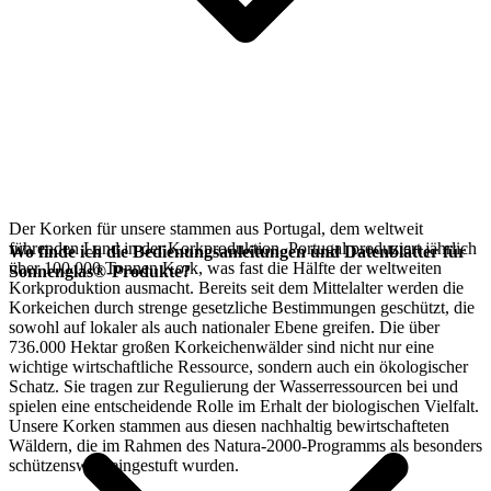
Der Korken für unsere
stammen aus Portugal, dem weltweit
führenden Land in der Korkproduktion. Portugal produziert jährlich
Wo finde ich die Bedienungsanleitungen und Datenblätter für
über 100.000 Tonnen Kork, was fast die Hälfte der weltweiten
Sonnenglas®-Produkte?
Korkproduktion ausmacht. Bereits seit dem Mittelalter werden die
Korkeichen durch strenge gesetzliche Bestimmungen geschützt, die
sowohl auf lokaler als auch nationaler Ebene greifen. Die über
736.000 Hektar großen Korkeichenwälder sind nicht nur eine
wichtige wirtschaftliche Ressource, sondern auch ein ökologischer
Schatz. Sie tragen zur Regulierung der Wasserressourcen bei und
spielen eine entscheidende Rolle im Erhalt der biologischen Vielfalt.
Unsere Korken stammen aus diesen nachhaltig bewirtschafteten
Wäldern, die im Rahmen des Natura-2000-Programms als besonders
schützenswert eingestuft wurden.