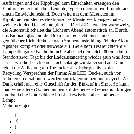
Aufhängen und der Kippbügel zum Einschalten erzeugen den
Eindruck einer einfachen Leuchte, typisch eben für ein Produkt aus
einem Entwicklungsland. Doch wird mit dem Magneten im
Kippbügel ein kleines elektronisches Meisterwerk eingeschaltet,
welches in den Deckel integriert ist. Die LEDs leuchten warmweiß,
die Automatik schaltet das Licht am Abend automatisch an. Durch
...
das Einmachglas und die Deko darin entsteht ein schöner
gemütlicher Lichteffekt. Je nach Sonneneinstrahlung lädt der Akku
tagsüber komplett oder teilweise auf. Bei einem Test leuchtete die
Lampe die ganze Nacht, brauchte aber bei dem leicht überdachten
Standort zwei Tage bis der Ladezustandsring wieder grün war. Jetzt
lassen wir die Leuchte nur noch solange wir dabei sind an. Dann
reicht die Aufladung am Tag locker aus. Sehr positiv ist das
Recycling-Versprechen der Firma: Alte LED-Deckel, auch von
früheren Generationen, werden zurückgenommen und recycelt. Als
Dank erhält man eine Gutschrift für den Einkauf im Shop. So kann
man seine älteren Sonnenlampen auf die neueste Generation bringen
und hat keine Unterschiede im Licht zwischen alter und neuer
Lampe.
Mehr anzeigen
1
1
2