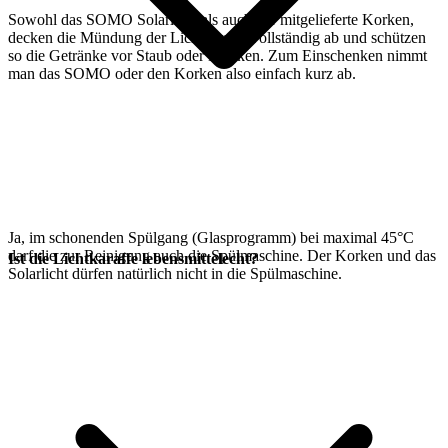
Sowohl das SOMO Solarlicht als auch der mitgelieferte Korken,
decken die Mündung der Lichtkaraffe vollständig ab und schützen
so die Getränke vor Staub oder Mücken. Zum Einschenken nimmt
man das SOMO oder den Korken also einfach kurz ab.
Ja, im schonenden Spülgang (Glasprogramm) bei maximal 45°C
darf die
zur Reinigung auch die Spülmaschine. Der Korken und das
Ist die Lichtkaraffe lebensmittelecht?
Solarlicht dürfen natürlich nicht in die Spülmaschine.