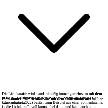
Die Lichtkaraffe wird standardmäßig immer
gemeinsam mit dem
SOMO Solarlicht
angeboten. Wenn du bereits ein SOMO Gen6
Funktioniert die Lichtkaraffe mit dem Solarmodul aus meiner
(Verkaufsstart 2022) besitzt, zum Beispiel aus einer Sonnenlaterne,
Sonnenlaterne?
ist die Lichtkaraffe voll kompatibel damit und kann auch ohne