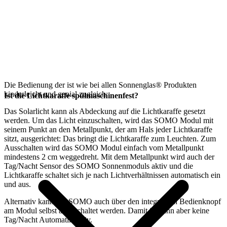
Die Bedienung der
ist wie bei allen Sonnenglas® Produkten
kinderleicht und genial zugleich:
Ist die Lichtkaraffe spülmaschinenfest?
Das
Solarlicht kann als Abdeckung auf die Lichtkaraffe gesetzt
werden. Um das Licht einzuschalten, wird das SOMO Modul mit
seinem Punkt an den Metallpunkt, der am Hals jeder Lichtkaraffe
sitzt, ausgerichtet: Das bringt die Lichtkaraffe zum Leuchten. Zum
Ausschalten wird das SOMO Modul einfach vom Metallpunkt
mindestens 2 cm weggedreht. Mit dem Metallpunkt wird auch der
Tag/Nacht Sensor des SOMO Sonnenmoduls aktiv und die
Lichtkaraffe schaltet sich je nach Lichtverhältnissen automatisch ein
und aus.
Alternativ kann das SOMO auch über den integrierten Bedienknopf
am Modul selbst angeschaltet werden. Damit ist dann aber keine
Tag/Nacht Automatik aktiv.