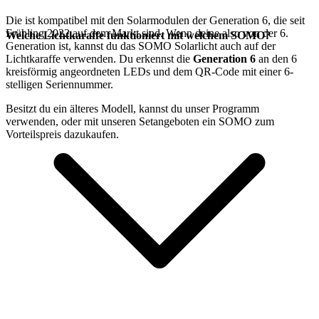
Die
ist kompatibel mit den
Solarmodulen der Generation 6, die seit
Frühling 2022 auf dem Markt sind. Wenn deine
also von der 6.
Welche Lichtkaraffe funktioniert mit welchem SOMO?
Generation ist, kannst du das SOMO Solarlicht auch auf der
Lichtkaraffe verwenden. Du erkennst die
Generation 6
an den 6
kreisförmig angeordneten LEDs und dem QR-Code mit einer 6-
stelligen Seriennummer.
Besitzt du ein älteres Modell, kannst du unser
Programm
verwenden, oder mit unseren Setangeboten ein SOMO zum
Vorteilspreis dazukaufen.