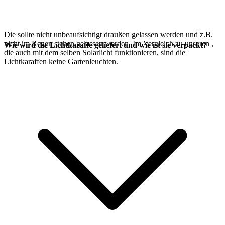
Die
sollte nicht unbeaufsichtigt draußen gelassen werden und z.B.
nicht im Regen stehen gelassen werden. Im Vergleich zu unseren
,
Wie wird die Lichtkaraffe geliefert und wie ist sie verpackt?
die auch mit dem selben
Solarlicht funktionieren, sind die
Lichtkaraffen keine Gartenleuchten.