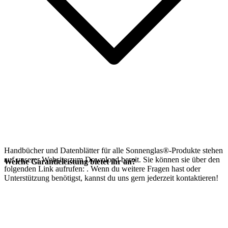
Handbücher und Datenblätter für alle Sonnenglas®-Produkte stehen
auf unserer Website zum Download bereit. Sie können sie über den
Welche Garantieleistung bietet ihr an?
folgenden Link aufrufen:
. Wenn du weitere Fragen hast oder
Unterstützung benötigst, kannst du uns gern jederzeit kontaktieren!