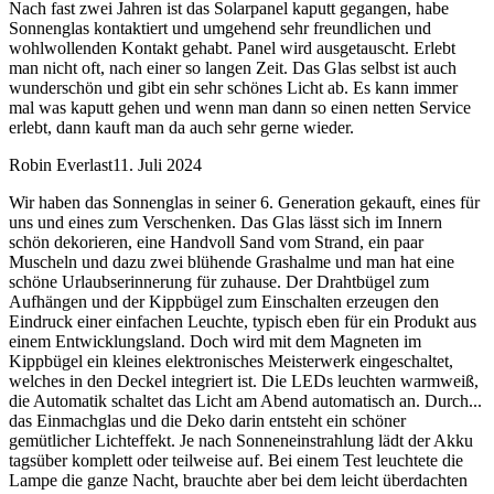
Nach fast zwei Jahren ist das Solarpanel kaputt gegangen, habe
Sonnenglas kontaktiert und umgehend sehr freundlichen und
wohlwollenden Kontakt gehabt. Panel wird ausgetauscht. Erlebt
man nicht oft, nach einer so langen Zeit. Das Glas selbst ist auch
wunderschön und gibt ein sehr schönes Licht ab. Es kann immer
mal was kaputt gehen und wenn man dann so einen netten Service
erlebt, dann kauft man da auch sehr gerne wieder.
Robin Everlast
11. Juli 2024
Wir haben das Sonnenglas in seiner 6. Generation gekauft, eines für
uns und eines zum Verschenken. Das Glas lässt sich im Innern
schön dekorieren, eine Handvoll Sand vom Strand, ein paar
Muscheln und dazu zwei blühende Grashalme und man hat eine
schöne Urlaubserinnerung für zuhause. Der Drahtbügel zum
Aufhängen und der Kippbügel zum Einschalten erzeugen den
Eindruck einer einfachen Leuchte, typisch eben für ein Produkt aus
einem Entwicklungsland. Doch wird mit dem Magneten im
Kippbügel ein kleines elektronisches Meisterwerk eingeschaltet,
welches in den Deckel integriert ist. Die LEDs leuchten warmweiß,
die Automatik schaltet das Licht am Abend automatisch an. Durch
...
das Einmachglas und die Deko darin entsteht ein schöner
gemütlicher Lichteffekt. Je nach Sonneneinstrahlung lädt der Akku
tagsüber komplett oder teilweise auf. Bei einem Test leuchtete die
Lampe die ganze Nacht, brauchte aber bei dem leicht überdachten