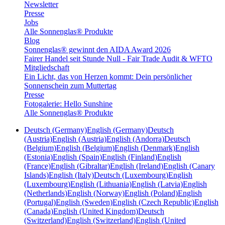
Newsletter
Presse
Jobs
Alle Sonnenglas® Produkte
Blog
Sonnenglas® gewinnt den AIDA Award 2026
Fairer Handel seit Stunde Null - Fair Trade Audit & WFTO
Mitgliedschaft
Ein Licht, das von Herzen kommt: Dein persönlicher
Sonnenschein zum Muttertag
Presse
Fotogalerie: Hello Sunshine
Alle Sonnenglas® Produkte
Deutsch (Germany)
English (Germany)
Deutsch
(Austria)
English (Austria)
English (Andorra)
Deutsch
(Belgium)
English (Belgium)
English (Denmark)
English
(Estonia)
English (Spain)
English (Finland)
English
(France)
English (Gibraltar)
English (Ireland)
English (Canary
Islands)
English (Italy)
Deutsch (Luxembourg)
English
(Luxembourg)
English (Lithuania)
English (Latvia)
English
(Netherlands)
English (Norway)
English (Poland)
English
(Portugal)
English (Sweden)
English (Czech Republic)
English
(Canada)
English (United Kingdom)
Deutsch
(Switzerland)
English (Switzerland)
English (United