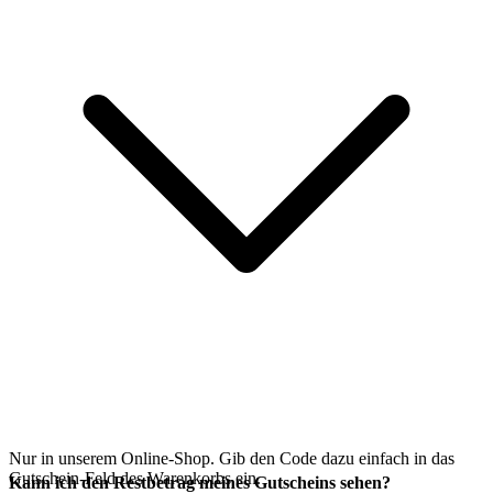
Nur in unserem Online-Shop. Gib den Code dazu einfach in das
Gutschein-Feld des Warenkorbs ein.
Kann ich den Restbetrag meines Gutscheins sehen?