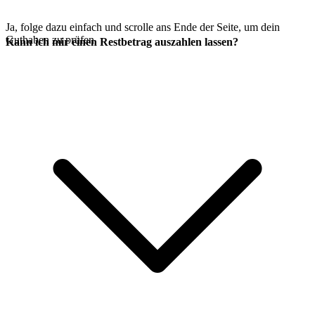
Ja, folge dazu einfach
und scrolle ans Ende der Seite, um dein
Guthaben zu prüfen.
Kann ich mir einen Restbetrag auszahlen lassen?