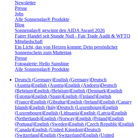
Newsletter
Presse
Jobs
Alle Sonnenglas® Produkte
Blog
Sonnenglas® gewinnt den AIDA Award 2026
Fairer Handel seit Stunde Null - Fair Trade Audit & WFTO
Mitgliedschaft
Ein Licht, das von Herzen kommt: Dein persönlicher
Sonnenschein zum Muttertag
Presse
Fotogalerie: Hello Sunshine
Alle Sonnenglas® Produkte
Deutsch (Germany)
English (Germany)
Deutsch
(Austria)
English (Austria)
English (Andorra)
Deutsch
(Belgium)
English (Belgium)
English (Denmark)
English
(Estonia)
English (Spain)
English (Finland)
English
(France)
English (Gibraltar)
English (Ireland)
English (Canary
Islands)
English (Italy)
Deutsch (Luxembourg)
English
(Luxembourg)
English (Lithuania)
English (Latvia)
English
(Netherlands)
English (Norway)
English (Poland)
English
(Portugal)
English (Sweden)
English (Czech Republic)
English
(Canada)
English (United Kingdom)
Deutsch
(Switzerland)
English (Switzerland)
English (United