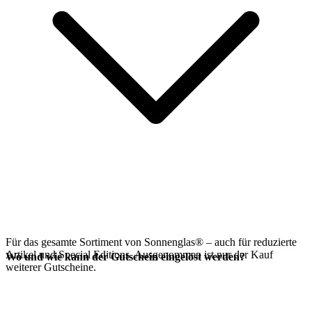
Für das gesamte Sortiment von Sonnenglas® – auch für reduzierte
Artikel und Special Editions. Ausgenommen ist nur der Kauf
Wo und wie kann der Gutschein eingelöst werden?
weiterer Gutscheine.