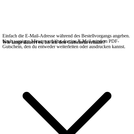
Einfach die E-Mail-Adresse während des Bestellvorgangs angeben.
Nach wenigen Minuten erhältst du eine E-Mail mit dem PDF-
Wie lange dauert es, bis ich den Gutschein erhalte?
Gutschein, den du entweder weiterleiten oder ausdrucken kannst.