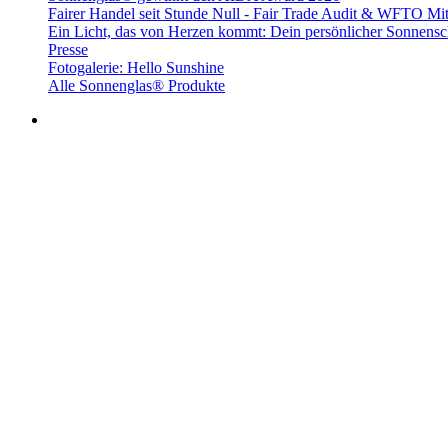
Fairer Handel seit Stunde Null - Fair Trade Audit & WFTO Mit
Ein Licht, das von Herzen kommt: Dein persönlicher Sonnensc
Presse
Fotogalerie: Hello Sunshine
Alle Sonnenglas® Produkte