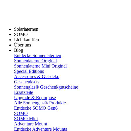
Solarlaternen
SOMO
Lichtkaraffen
Über uns
Blog
Entdecke Sonnenlaternen
Sonnenlaterne Original
Sonnenlaterne Mini Original
Special Editions
Accessoires & Glasdeko
Geschenksets
Sonnenglas® Geschenkgutscheine
Ersatzteile
Upgrade & Repurpose
Alle Sonnenglas® Produkte
Entdecke SOMO Gen6
SOMO
SOMO Mini
Adventure Mount
Entdecke Adventure Mounts