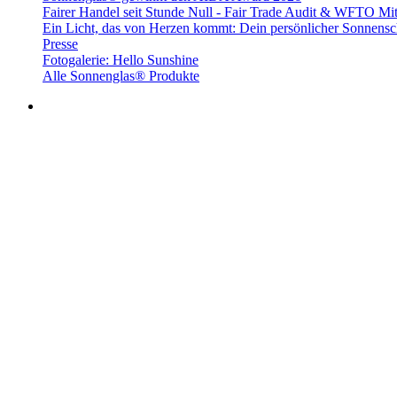
Fairer Handel seit Stunde Null - Fair Trade Audit & WFTO Mit
Ein Licht, das von Herzen kommt: Dein persönlicher Sonnensc
Presse
Fotogalerie: Hello Sunshine
Alle Sonnenglas® Produkte