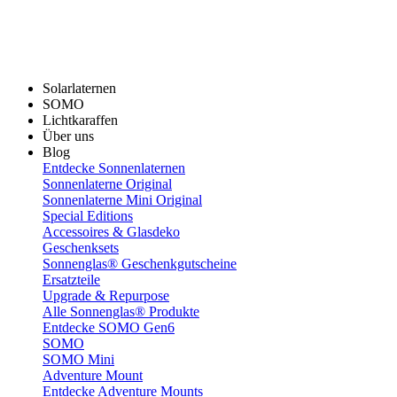
Solarlaternen
SOMO
Lichtkaraffen
Über uns
Blog
Entdecke Sonnenlaternen
Sonnenlaterne Original
Sonnenlaterne Mini Original
Special Editions
Accessoires & Glasdeko
Geschenksets
Sonnenglas® Geschenkgutscheine
Ersatzteile
Upgrade & Repurpose
Alle Sonnenglas® Produkte
Entdecke SOMO Gen6
SOMO
SOMO Mini
Adventure Mount
Entdecke Adventure Mounts