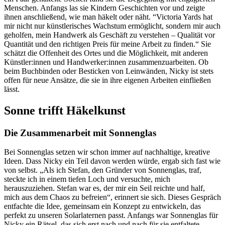
Menschen. Anfangs las sie Kindern Geschichten vor und zeigte
ihnen anschließend, wie man häkelt oder näht. “Victoria Yards hat
mir nicht nur künstlerisches Wachstum ermöglicht, sondern mir auch
geholfen, mein Handwerk als Geschäft zu verstehen – Qualität vor
Quantität und den richtigen Preis für meine Arbeit zu finden.“ Sie
schätzt die Offenheit des Ortes und die Möglichkeit, mit anderen
Künstler:innen und Handwerker:innen zusammenzuarbeiten. Ob
beim Buchbinden oder Besticken von Leinwänden, Nicky ist stets
offen für neue Ansätze, die sie in ihre eigenen Arbeiten einfließen
lässt.
Sonne trifft Häkelkunst
Die Zusammenarbeit mit Sonnenglas
Bei Sonnenglas setzen wir schon immer auf nachhaltige, kreative
Ideen. Dass Nicky ein Teil davon werden würde, ergab sich fast wie
von selbst. „Als ich Stefan, den Gründer von Sonnenglas, traf,
steckte ich in einem tiefen Loch und versuchte, mich
herauszuziehen. Stefan war es, der mir ein Seil reichte und half,
mich aus dem Chaos zu befreien“, erinnert sie sich. Dieses Gespräch
entfachte die Idee, gemeinsam ein Konzept zu entwickeln, das
perfekt zu unseren Solarlaternen passt. Anfangs war Sonnenglas für
Nicky ein Rätsel, das sich erst nach und nach für sie entfaltete.