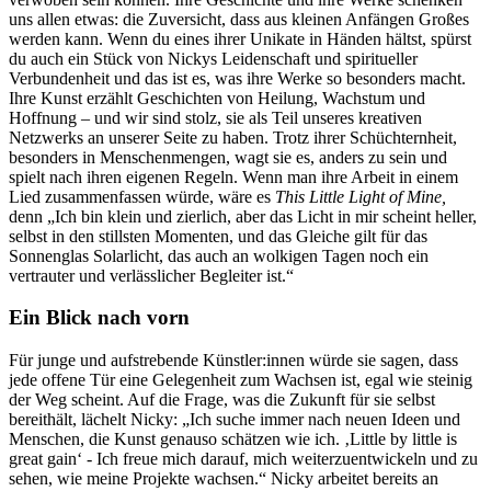
uns allen etwas: die Zuversicht, dass aus kleinen Anfängen Großes
werden kann. Wenn du eines ihrer Unikate in Händen hältst, spürst
du auch ein Stück von Nickys Leidenschaft und spiritueller
Verbundenheit und das ist es, was ihre Werke so besonders macht.
Ihre Kunst erzählt Geschichten von Heilung, Wachstum und
Hoffnung – und wir sind stolz, sie als Teil unseres kreativen
Netzwerks an unserer Seite zu haben. Trotz ihrer Schüchternheit,
besonders in Menschenmengen, wagt sie es, anders zu sein und
spielt nach ihren eigenen Regeln. Wenn man ihre Arbeit in einem
Lied zusammenfassen würde, wäre es
This Little Light of Mine,
denn „Ich bin klein und zierlich, aber das Licht in mir scheint heller,
selbst in den stillsten Momenten, und das Gleiche gilt für das
Sonnenglas Solarlicht, das auch an wolkigen Tagen noch ein
vertrauter und verlässlicher Begleiter ist.“
Ein Blick nach vorn
Für junge und aufstrebende Künstler:innen würde sie sagen, dass
jede offene Tür eine Gelegenheit zum Wachsen ist, egal wie steinig
der Weg scheint. Auf die Frage, was die Zukunft für sie selbst
bereithält, lächelt Nicky: „Ich suche immer nach neuen Ideen und
Menschen, die Kunst genauso schätzen wie ich. ‚Little by little is
great gain‘ - Ich freue mich darauf, mich weiterzuentwickeln und zu
sehen, wie meine Projekte wachsen.“ Nicky arbeitet bereits an