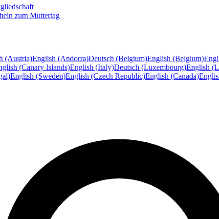
gliedschaft
hein zum Muttertag
h (Austria)
English (Andorra)
Deutsch (Belgium)
English (Belgium)
Engl
glish (Canary Islands)
English (Italy)
Deutsch (Luxembourg)
English (
gal)
English (Sweden)
English (Czech Republic)
English (Canada)
Engli