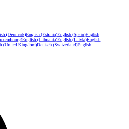
ish (Denmark)
English (Estonia)
English (Spain)
English
Luxembourg)
English (Lithuania)
English (Latvia)
English
sh (United Kingdom)
Deutsch (Switzerland)
English