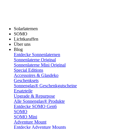
Solarlaternen
SOMO
Lichtkaraffen
Über uns
Blog
Entdecke Sonnenlaternen
Sonnenlaterne Original
Sonnenlaterne Mini Original
Special Editions
Accessoires & Glasdeko
Geschenksets
Sonnenglas® Geschenkgutscheine
Ersatzteile
Upgrade & Repurpose
Alle Sonnenglas® Produkte
Entdecke SOMO Gen6
SOMO
SOMO Mini
Adventure Mount
Entdecke Adventure Mounts