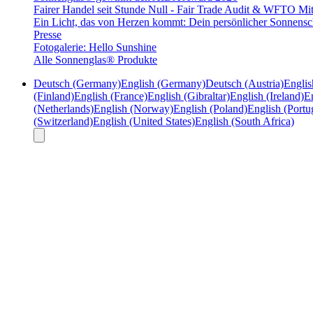
Fairer Handel seit Stunde Null - Fair Trade Audit & WFTO Mit
Ein Licht, das von Herzen kommt: Dein persönlicher Sonnensc
Presse
Fotogalerie: Hello Sunshine
Alle Sonnenglas® Produkte
Deutsch (Germany)
English (Germany)
Deutsch (Austria)
Englis
(Finland)
English (France)
English (Gibraltar)
English (Ireland)
En
(Netherlands)
English (Norway)
English (Poland)
English (Portu
(Switzerland)
English (United States)
English (South Africa)