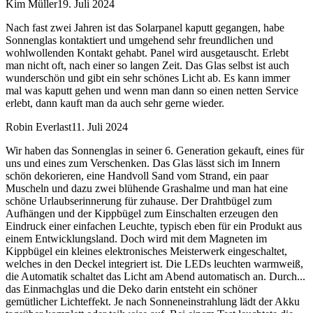
Kim Müller
19. Juli 2024
Nach fast zwei Jahren ist das Solarpanel kaputt gegangen, habe
Sonnenglas kontaktiert und umgehend sehr freundlichen und
wohlwollenden Kontakt gehabt. Panel wird ausgetauscht. Erlebt
man nicht oft, nach einer so langen Zeit. Das Glas selbst ist auch
wunderschön und gibt ein sehr schönes Licht ab. Es kann immer
mal was kaputt gehen und wenn man dann so einen netten Service
erlebt, dann kauft man da auch sehr gerne wieder.
Robin Everlast
11. Juli 2024
Wir haben das Sonnenglas in seiner 6. Generation gekauft, eines für
uns und eines zum Verschenken. Das Glas lässt sich im Innern
schön dekorieren, eine Handvoll Sand vom Strand, ein paar
Muscheln und dazu zwei blühende Grashalme und man hat eine
schöne Urlaubserinnerung für zuhause. Der Drahtbügel zum
Aufhängen und der Kippbügel zum Einschalten erzeugen den
Eindruck einer einfachen Leuchte, typisch eben für ein Produkt aus
einem Entwicklungsland. Doch wird mit dem Magneten im
Kippbügel ein kleines elektronisches Meisterwerk eingeschaltet,
welches in den Deckel integriert ist. Die LEDs leuchten warmweiß,
die Automatik schaltet das Licht am Abend automatisch an. Durch
...
das Einmachglas und die Deko darin entsteht ein schöner
gemütlicher Lichteffekt. Je nach Sonneneinstrahlung lädt der Akku