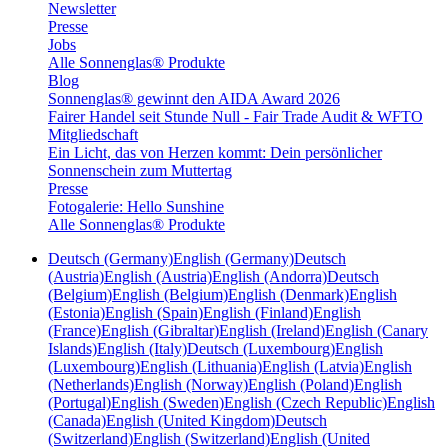
Newsletter
Presse
Jobs
Alle Sonnenglas® Produkte
Blog
Sonnenglas® gewinnt den AIDA Award 2026
Fairer Handel seit Stunde Null - Fair Trade Audit & WFTO
Mitgliedschaft
Ein Licht, das von Herzen kommt: Dein persönlicher
Sonnenschein zum Muttertag
Presse
Fotogalerie: Hello Sunshine
Alle Sonnenglas® Produkte
Deutsch (Germany)
English (Germany)
Deutsch
(Austria)
English (Austria)
English (Andorra)
Deutsch
(Belgium)
English (Belgium)
English (Denmark)
English
(Estonia)
English (Spain)
English (Finland)
English
(France)
English (Gibraltar)
English (Ireland)
English (Canary
Islands)
English (Italy)
Deutsch (Luxembourg)
English
(Luxembourg)
English (Lithuania)
English (Latvia)
English
(Netherlands)
English (Norway)
English (Poland)
English
(Portugal)
English (Sweden)
English (Czech Republic)
English
(Canada)
English (United Kingdom)
Deutsch
(Switzerland)
English (Switzerland)
English (United