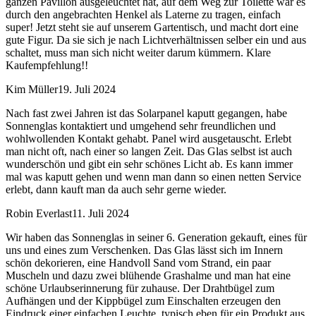
ganzen Pavillon ausgeleuchtet hat, auf dem Weg zur Toilette war es
durch den angebrachten Henkel als Laterne zu tragen, einfach
super! Jetzt steht sie auf unserem Gartentisch, und macht dort eine
gute Figur. Da sie sich je nach Lichtverhältnissen selber ein und aus
schaltet, muss man sich nicht weiter darum kümmern. Klare
Kaufempfehlung!!
Kim Müller
19. Juli 2024
Nach fast zwei Jahren ist das Solarpanel kaputt gegangen, habe
Sonnenglas kontaktiert und umgehend sehr freundlichen und
wohlwollenden Kontakt gehabt. Panel wird ausgetauscht. Erlebt
man nicht oft, nach einer so langen Zeit. Das Glas selbst ist auch
wunderschön und gibt ein sehr schönes Licht ab. Es kann immer
mal was kaputt gehen und wenn man dann so einen netten Service
erlebt, dann kauft man da auch sehr gerne wieder.
Robin Everlast
11. Juli 2024
Wir haben das Sonnenglas in seiner 6. Generation gekauft, eines für
uns und eines zum Verschenken. Das Glas lässt sich im Innern
schön dekorieren, eine Handvoll Sand vom Strand, ein paar
Muscheln und dazu zwei blühende Grashalme und man hat eine
schöne Urlaubserinnerung für zuhause. Der Drahtbügel zum
Aufhängen und der Kippbügel zum Einschalten erzeugen den
Eindruck einer einfachen Leuchte, typisch eben für ein Produkt aus