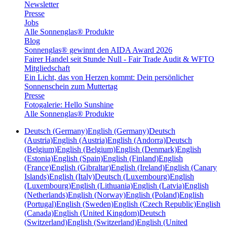
Newsletter
Presse
Jobs
Alle Sonnenglas® Produkte
Blog
Sonnenglas® gewinnt den AIDA Award 2026
Fairer Handel seit Stunde Null - Fair Trade Audit & WFTO
Mitgliedschaft
Ein Licht, das von Herzen kommt: Dein persönlicher
Sonnenschein zum Muttertag
Presse
Fotogalerie: Hello Sunshine
Alle Sonnenglas® Produkte
Deutsch (Germany)
English (Germany)
Deutsch
(Austria)
English (Austria)
English (Andorra)
Deutsch
(Belgium)
English (Belgium)
English (Denmark)
English
(Estonia)
English (Spain)
English (Finland)
English
(France)
English (Gibraltar)
English (Ireland)
English (Canary
Islands)
English (Italy)
Deutsch (Luxembourg)
English
(Luxembourg)
English (Lithuania)
English (Latvia)
English
(Netherlands)
English (Norway)
English (Poland)
English
(Portugal)
English (Sweden)
English (Czech Republic)
English
(Canada)
English (United Kingdom)
Deutsch
(Switzerland)
English (Switzerland)
English (United