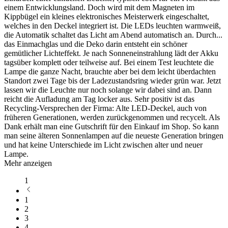
einem Entwicklungsland. Doch wird mit dem Magneten im
Kippbügel ein kleines elektronisches Meisterwerk eingeschaltet,
welches in den Deckel integriert ist. Die LEDs leuchten warmweiß,
die Automatik schaltet das Licht am Abend automatisch an. Durch
...
das Einmachglas und die Deko darin entsteht ein schöner
gemütlicher Lichteffekt. Je nach Sonneneinstrahlung lädt der Akku
tagsüber komplett oder teilweise auf. Bei einem Test leuchtete die
Lampe die ganze Nacht, brauchte aber bei dem leicht überdachten
Standort zwei Tage bis der Ladezustandsring wieder grün war. Jetzt
lassen wir die Leuchte nur noch solange wir dabei sind an. Dann
reicht die Aufladung am Tag locker aus. Sehr positiv ist das
Recycling-Versprechen der Firma: Alte LED-Deckel, auch von
früheren Generationen, werden zurückgenommen und recycelt. Als
Dank erhält man eine Gutschrift für den Einkauf im Shop. So kann
man seine älteren Sonnenlampen auf die neueste Generation bringen
und hat keine Unterschiede im Licht zwischen alter und neuer
Lampe.
Mehr anzeigen
1
1
2
3
4