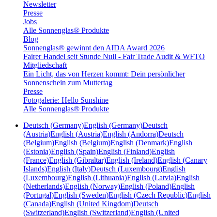
Newsletter
Presse
Jobs
Alle Sonnenglas® Produkte
Blog
Sonnenglas® gewinnt den AIDA Award 2026
Fairer Handel seit Stunde Null - Fair Trade Audit & WFTO
Mitgliedschaft
Ein Licht, das von Herzen kommt: Dein persönlicher
Sonnenschein zum Muttertag
Presse
Fotogalerie: Hello Sunshine
Alle Sonnenglas® Produkte
Deutsch (Germany)
English (Germany)
Deutsch
(Austria)
English (Austria)
English (Andorra)
Deutsch
(Belgium)
English (Belgium)
English (Denmark)
English
(Estonia)
English (Spain)
English (Finland)
English
(France)
English (Gibraltar)
English (Ireland)
English (Canary
Islands)
English (Italy)
Deutsch (Luxembourg)
English
(Luxembourg)
English (Lithuania)
English (Latvia)
English
(Netherlands)
English (Norway)
English (Poland)
English
(Portugal)
English (Sweden)
English (Czech Republic)
English
(Canada)
English (United Kingdom)
Deutsch
(Switzerland)
English (Switzerland)
English (United