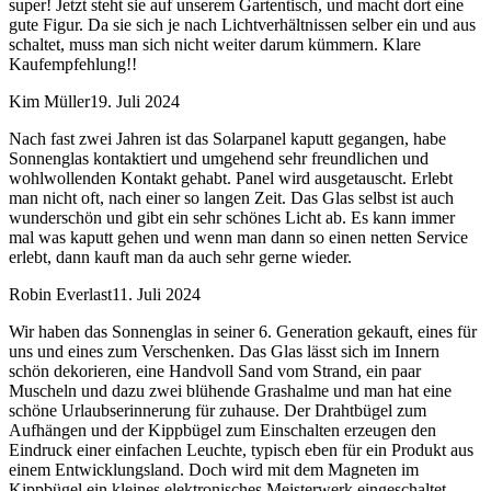
super! Jetzt steht sie auf unserem Gartentisch, und macht dort eine
gute Figur. Da sie sich je nach Lichtverhältnissen selber ein und aus
schaltet, muss man sich nicht weiter darum kümmern. Klare
Kaufempfehlung!!
Kim Müller
19. Juli 2024
Nach fast zwei Jahren ist das Solarpanel kaputt gegangen, habe
Sonnenglas kontaktiert und umgehend sehr freundlichen und
wohlwollenden Kontakt gehabt. Panel wird ausgetauscht. Erlebt
man nicht oft, nach einer so langen Zeit. Das Glas selbst ist auch
wunderschön und gibt ein sehr schönes Licht ab. Es kann immer
mal was kaputt gehen und wenn man dann so einen netten Service
erlebt, dann kauft man da auch sehr gerne wieder.
Robin Everlast
11. Juli 2024
Wir haben das Sonnenglas in seiner 6. Generation gekauft, eines für
uns und eines zum Verschenken. Das Glas lässt sich im Innern
schön dekorieren, eine Handvoll Sand vom Strand, ein paar
Muscheln und dazu zwei blühende Grashalme und man hat eine
schöne Urlaubserinnerung für zuhause. Der Drahtbügel zum
Aufhängen und der Kippbügel zum Einschalten erzeugen den
Eindruck einer einfachen Leuchte, typisch eben für ein Produkt aus
einem Entwicklungsland. Doch wird mit dem Magneten im
Kippbügel ein kleines elektronisches Meisterwerk eingeschaltet,