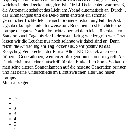
welches in den Deckel integriert ist. Die LEDs leuchten warmweiß,
die Automatik schaltet das Licht am Abend automatisch an. Durch
...
das Einmachglas und die Deko darin entsteht ein schöner
gemütlicher Lichteffekt. Je nach Sonneneinstrahlung lädt der Akku
tagsüber komplett oder teilweise auf. Bei einem Test leuchtete die
Lampe die ganze Nacht, brauchte aber bei dem leicht überdachten
Standort zwei Tage bis der Ladezustandsring wieder grün war. Jetzt
lassen wir die Leuchte nur noch solange wir dabei sind an. Dann
reicht die Aufladung am Tag locker aus. Sehr positiv ist das
Recycling-Versprechen der Firma: Alte LED-Deckel, auch von
früheren Generationen, werden zurückgenommen und recycelt. Als
Dank erhält man eine Gutschrift für den Einkauf im Shop. So kann
man seine älteren Sonnenlampen auf die neueste Generation bringen
und hat keine Unterschiede im Licht zwischen alter und neuer
Lampe.
Mehr anzeigen
1
1
2
3
4
5