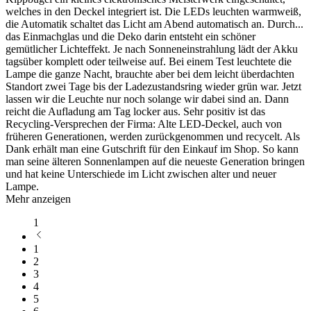
welches in den Deckel integriert ist. Die LEDs leuchten warmweiß,
die Automatik schaltet das Licht am Abend automatisch an. Durch
...
das Einmachglas und die Deko darin entsteht ein schöner
gemütlicher Lichteffekt. Je nach Sonneneinstrahlung lädt der Akku
tagsüber komplett oder teilweise auf. Bei einem Test leuchtete die
Lampe die ganze Nacht, brauchte aber bei dem leicht überdachten
Standort zwei Tage bis der Ladezustandsring wieder grün war. Jetzt
lassen wir die Leuchte nur noch solange wir dabei sind an. Dann
reicht die Aufladung am Tag locker aus. Sehr positiv ist das
Recycling-Versprechen der Firma: Alte LED-Deckel, auch von
früheren Generationen, werden zurückgenommen und recycelt. Als
Dank erhält man eine Gutschrift für den Einkauf im Shop. So kann
man seine älteren Sonnenlampen auf die neueste Generation bringen
und hat keine Unterschiede im Licht zwischen alter und neuer
Lampe.
Mehr anzeigen
1
1
2
3
4
5