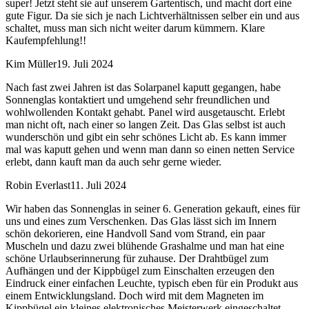
super! Jetzt steht sie auf unserem Gartentisch, und macht dort eine
gute Figur. Da sie sich je nach Lichtverhältnissen selber ein und aus
schaltet, muss man sich nicht weiter darum kümmern. Klare
Kaufempfehlung!!
Kim Müller
19. Juli 2024
Nach fast zwei Jahren ist das Solarpanel kaputt gegangen, habe
Sonnenglas kontaktiert und umgehend sehr freundlichen und
wohlwollenden Kontakt gehabt. Panel wird ausgetauscht. Erlebt
man nicht oft, nach einer so langen Zeit. Das Glas selbst ist auch
wunderschön und gibt ein sehr schönes Licht ab. Es kann immer
mal was kaputt gehen und wenn man dann so einen netten Service
erlebt, dann kauft man da auch sehr gerne wieder.
Robin Everlast
11. Juli 2024
Wir haben das Sonnenglas in seiner 6. Generation gekauft, eines für
uns und eines zum Verschenken. Das Glas lässt sich im Innern
schön dekorieren, eine Handvoll Sand vom Strand, ein paar
Muscheln und dazu zwei blühende Grashalme und man hat eine
schöne Urlaubserinnerung für zuhause. Der Drahtbügel zum
Aufhängen und der Kippbügel zum Einschalten erzeugen den
Eindruck einer einfachen Leuchte, typisch eben für ein Produkt aus
einem Entwicklungsland. Doch wird mit dem Magneten im
Kippbügel ein kleines elektronisches Meisterwerk eingeschaltet,