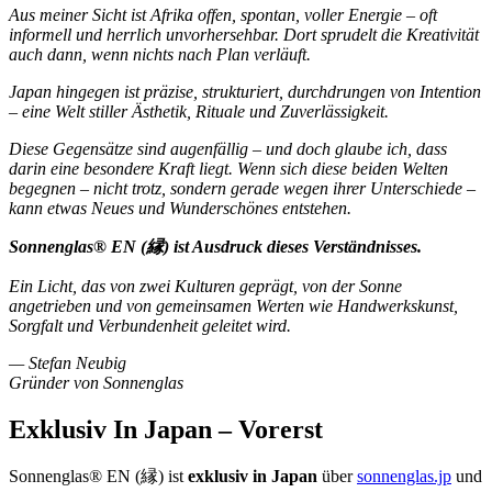
Aus meiner Sicht ist Afrika offen, spontan, voller Energie – oft
informell und herrlich unvorhersehbar. Dort sprudelt die Kreativität
auch dann, wenn nichts nach Plan verläuft.
Japan hingegen ist präzise, strukturiert, durchdrungen von Intention
– eine Welt stiller Ästhetik, Rituale und Zuverlässigkeit.
Diese Gegensätze sind augenfällig – und doch glaube ich, dass
darin eine besondere Kraft liegt. Wenn sich diese beiden Welten
begegnen – nicht trotz, sondern gerade wegen ihrer Unterschiede –
kann etwas Neues und Wunderschönes entstehen.
Sonnenglas® EN (縁) ist Ausdruck dieses Verständnisses.
Ein Licht, das von zwei Kulturen geprägt, von der Sonne
angetrieben und von gemeinsamen Werten wie Handwerkskunst,
Sorgfalt und Verbundenheit geleitet wird.
— Stefan Neubig
Gründer von Sonnenglas
Exklusiv In Japan – Vorerst
Sonnenglas® EN (縁) ist
exklusiv in Japan
über
sonnenglas.jp
und