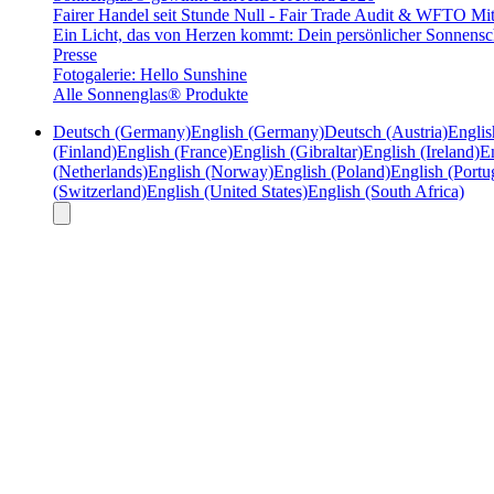
Fairer Handel seit Stunde Null - Fair Trade Audit & WFTO Mit
Ein Licht, das von Herzen kommt: Dein persönlicher Sonnensc
Presse
Fotogalerie: Hello Sunshine
Alle Sonnenglas® Produkte
Deutsch (Germany)
English (Germany)
Deutsch (Austria)
Englis
(Finland)
English (France)
English (Gibraltar)
English (Ireland)
En
(Netherlands)
English (Norway)
English (Poland)
English (Portu
(Switzerland)
English (United States)
English (South Africa)