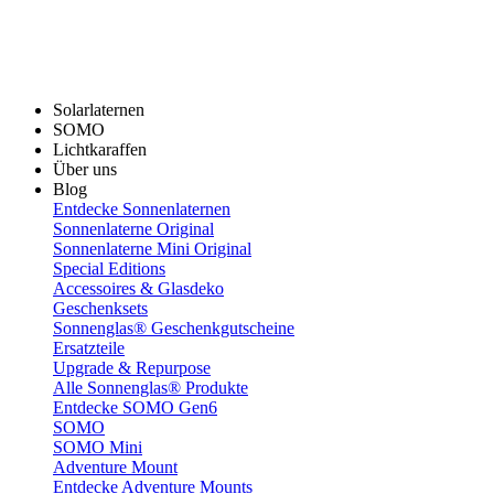
Solarlaternen
SOMO
Lichtkaraffen
Über uns
Blog
Entdecke Sonnenlaternen
Sonnenlaterne Original
Sonnenlaterne Mini Original
Special Editions
Accessoires & Glasdeko
Geschenksets
Sonnenglas® Geschenkgutscheine
Ersatzteile
Upgrade & Repurpose
Alle Sonnenglas® Produkte
Entdecke SOMO Gen6
SOMO
SOMO Mini
Adventure Mount
Entdecke Adventure Mounts