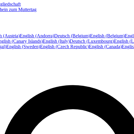
gliedschaft
hein zum Muttertag
h (Austria)
English (Andorra)
Deutsch (Belgium)
English (Belgium)
Engl
glish (Canary Islands)
English (Italy)
Deutsch (Luxembourg)
English (
gal)
English (Sweden)
English (Czech Republic)
English (Canada)
Engli