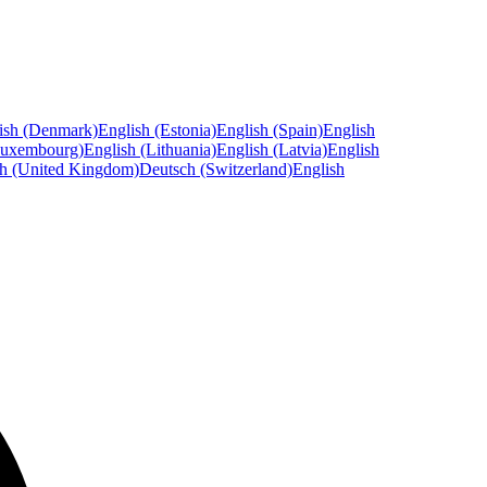
ish (Denmark)
English (Estonia)
English (Spain)
English
Luxembourg)
English (Lithuania)
English (Latvia)
English
sh (United Kingdom)
Deutsch (Switzerland)
English