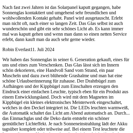
Nach fast zwei Jahren ist das Solarpanel kaputt gegangen, habe
Sonnenglas kontaktiert und umgehend sehr freundlichen und
wohlwollenden Kontakt gehabt. Panel wird ausgetauscht. Erlebt
man nicht oft, nach einer so langen Zeit. Das Glas selbst ist auch
wunderschön und gibt ein sehr schönes Licht ab. Es kann immer
mal was kaputt gehen und wenn man dann so einen netten Service
erlebt, dann kauft man da auch sehr gerne wieder.
Robin Everlast
11. Juli 2024
Wir haben das Sonnenglas in seiner 6. Generation gekauft, eines für
uns und eines zum Verschenken. Das Glas lässt sich im Innern
schön dekorieren, eine Handvoll Sand vom Strand, ein paar
Muscheln und dazu zwei blühende Grashalme und man hat eine
schöne Urlaubserinnerung für zuhause. Der Drahtbügel zum
Aufhängen und der Kippbügel zum Einschalten erzeugen den
Eindruck einer einfachen Leuchte, typisch eben für ein Produkt aus
einem Entwicklungsland. Doch wird mit dem Magneten im
Kippbügel ein kleines elektronisches Meisterwerk eingeschaltet,
welches in den Deckel integriert ist. Die LEDs leuchten warmweiß,
die Automatik schaltet das Licht am Abend automatisch an. Durch
...
das Einmachglas und die Deko darin entsteht ein schöner
gemütlicher Lichteffekt. Je nach Sonneneinstrahlung lädt der Akku
tagsüber komplett oder teilweise auf. Bei einem Test leuchtete die