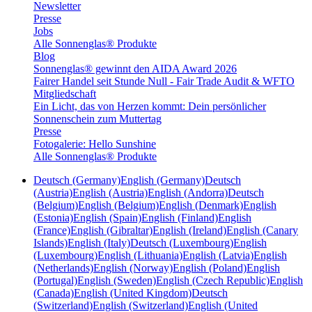
Newsletter
Presse
Jobs
Alle Sonnenglas® Produkte
Blog
Sonnenglas® gewinnt den AIDA Award 2026
Fairer Handel seit Stunde Null - Fair Trade Audit & WFTO
Mitgliedschaft
Ein Licht, das von Herzen kommt: Dein persönlicher
Sonnenschein zum Muttertag
Presse
Fotogalerie: Hello Sunshine
Alle Sonnenglas® Produkte
Deutsch (Germany)
English (Germany)
Deutsch
(Austria)
English (Austria)
English (Andorra)
Deutsch
(Belgium)
English (Belgium)
English (Denmark)
English
(Estonia)
English (Spain)
English (Finland)
English
(France)
English (Gibraltar)
English (Ireland)
English (Canary
Islands)
English (Italy)
Deutsch (Luxembourg)
English
(Luxembourg)
English (Lithuania)
English (Latvia)
English
(Netherlands)
English (Norway)
English (Poland)
English
(Portugal)
English (Sweden)
English (Czech Republic)
English
(Canada)
English (United Kingdom)
Deutsch
(Switzerland)
English (Switzerland)
English (United