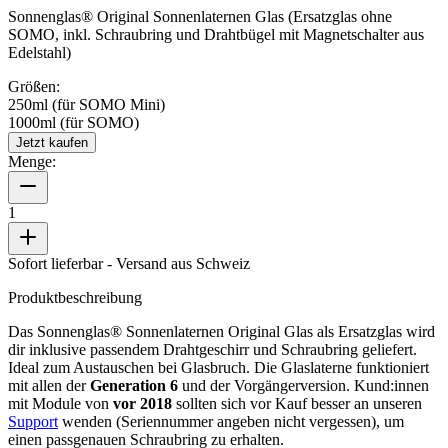
Sonnenglas® Original Sonnenlaternen Glas (Ersatzglas ohne
SOMO, inkl. Schraubring und Drahtbügel mit Magnetschalter aus
Edelstahl)
Größen:
250ml (für SOMO Mini)
1000ml (für SOMO)
Jetzt kaufen
Menge:
1
Sofort lieferbar
- Versand aus Schweiz
Produktbeschreibung
Das Sonnenglas® Sonnenlaternen Original Glas als Ersatzglas wird
dir inklusive passendem Drahtgeschirr und Schraubring geliefert.
Ideal zum Austauschen bei Glasbruch. Die Glaslaterne funktioniert
mit allen
der
Generation 6
und der Vorgängerversion. Kund:innen
mit Module von
vor 2018
sollten sich vor Kauf besser an unseren
Support
wenden (Seriennummer angeben nicht vergessen), um
einen passgenauen Schraubring zu erhalten.