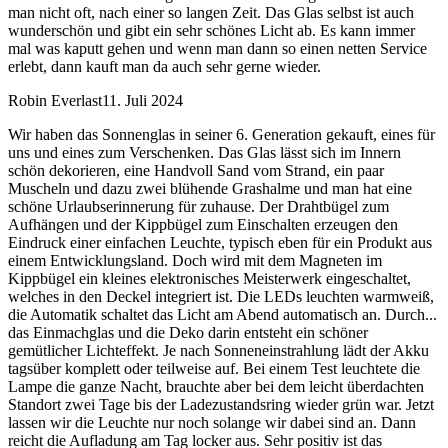
man nicht oft, nach einer so langen Zeit. Das Glas selbst ist auch
wunderschön und gibt ein sehr schönes Licht ab. Es kann immer
mal was kaputt gehen und wenn man dann so einen netten Service
erlebt, dann kauft man da auch sehr gerne wieder.
Robin Everlast
11. Juli 2024
Wir haben das Sonnenglas in seiner 6. Generation gekauft, eines für
uns und eines zum Verschenken. Das Glas lässt sich im Innern
schön dekorieren, eine Handvoll Sand vom Strand, ein paar
Muscheln und dazu zwei blühende Grashalme und man hat eine
schöne Urlaubserinnerung für zuhause. Der Drahtbügel zum
Aufhängen und der Kippbügel zum Einschalten erzeugen den
Eindruck einer einfachen Leuchte, typisch eben für ein Produkt aus
einem Entwicklungsland. Doch wird mit dem Magneten im
Kippbügel ein kleines elektronisches Meisterwerk eingeschaltet,
welches in den Deckel integriert ist. Die LEDs leuchten warmweiß,
die Automatik schaltet das Licht am Abend automatisch an. Durch
...
das Einmachglas und die Deko darin entsteht ein schöner
gemütlicher Lichteffekt. Je nach Sonneneinstrahlung lädt der Akku
tagsüber komplett oder teilweise auf. Bei einem Test leuchtete die
Lampe die ganze Nacht, brauchte aber bei dem leicht überdachten
Standort zwei Tage bis der Ladezustandsring wieder grün war. Jetzt
lassen wir die Leuchte nur noch solange wir dabei sind an. Dann
reicht die Aufladung am Tag locker aus. Sehr positiv ist das