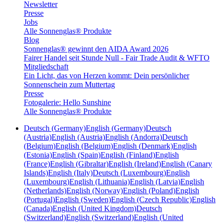
Newsletter
Presse
Jobs
Alle Sonnenglas® Produkte
Blog
Sonnenglas® gewinnt den AIDA Award 2026
Fairer Handel seit Stunde Null - Fair Trade Audit & WFTO
Mitgliedschaft
Ein Licht, das von Herzen kommt: Dein persönlicher
Sonnenschein zum Muttertag
Presse
Fotogalerie: Hello Sunshine
Alle Sonnenglas® Produkte
Deutsch (Germany)
English (Germany)
Deutsch
(Austria)
English (Austria)
English (Andorra)
Deutsch
(Belgium)
English (Belgium)
English (Denmark)
English
(Estonia)
English (Spain)
English (Finland)
English
(France)
English (Gibraltar)
English (Ireland)
English (Canary
Islands)
English (Italy)
Deutsch (Luxembourg)
English
(Luxembourg)
English (Lithuania)
English (Latvia)
English
(Netherlands)
English (Norway)
English (Poland)
English
(Portugal)
English (Sweden)
English (Czech Republic)
English
(Canada)
English (United Kingdom)
Deutsch
(Switzerland)
English (Switzerland)
English (United