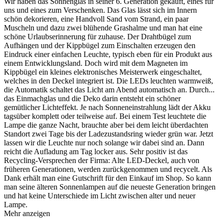
Wir haben das Sonnenglas in seiner 6. Generation gekauft, eines für
uns und eines zum Verschenken. Das Glas lässt sich im Innern
schön dekorieren, eine Handvoll Sand vom Strand, ein paar
Muscheln und dazu zwei blühende Grashalme und man hat eine
schöne Urlaubserinnerung für zuhause. Der Drahtbügel zum
Aufhängen und der Kippbügel zum Einschalten erzeugen den
Eindruck einer einfachen Leuchte, typisch eben für ein Produkt aus
einem Entwicklungsland. Doch wird mit dem Magneten im
Kippbügel ein kleines elektronisches Meisterwerk eingeschaltet,
welches in den Deckel integriert ist. Die LEDs leuchten warmweiß,
die Automatik schaltet das Licht am Abend automatisch an. Durch
...
das Einmachglas und die Deko darin entsteht ein schöner
gemütlicher Lichteffekt. Je nach Sonneneinstrahlung lädt der Akku
tagsüber komplett oder teilweise auf. Bei einem Test leuchtete die
Lampe die ganze Nacht, brauchte aber bei dem leicht überdachten
Standort zwei Tage bis der Ladezustandsring wieder grün war. Jetzt
lassen wir die Leuchte nur noch solange wir dabei sind an. Dann
reicht die Aufladung am Tag locker aus. Sehr positiv ist das
Recycling-Versprechen der Firma: Alte LED-Deckel, auch von
früheren Generationen, werden zurückgenommen und recycelt. Als
Dank erhält man eine Gutschrift für den Einkauf im Shop. So kann
man seine älteren Sonnenlampen auf die neueste Generation bringen
und hat keine Unterschiede im Licht zwischen alter und neuer
Lampe.
Mehr anzeigen