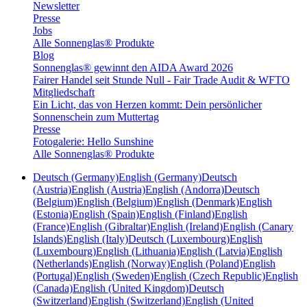
Newsletter
Presse
Jobs
Alle Sonnenglas® Produkte
Blog
Sonnenglas® gewinnt den AIDA Award 2026
Fairer Handel seit Stunde Null - Fair Trade Audit & WFTO
Mitgliedschaft
Ein Licht, das von Herzen kommt: Dein persönlicher
Sonnenschein zum Muttertag
Presse
Fotogalerie: Hello Sunshine
Alle Sonnenglas® Produkte
Deutsch (Germany)
English (Germany)
Deutsch
(Austria)
English (Austria)
English (Andorra)
Deutsch
(Belgium)
English (Belgium)
English (Denmark)
English
(Estonia)
English (Spain)
English (Finland)
English
(France)
English (Gibraltar)
English (Ireland)
English (Canary
Islands)
English (Italy)
Deutsch (Luxembourg)
English
(Luxembourg)
English (Lithuania)
English (Latvia)
English
(Netherlands)
English (Norway)
English (Poland)
English
(Portugal)
English (Sweden)
English (Czech Republic)
English
(Canada)
English (United Kingdom)
Deutsch
(Switzerland)
English (Switzerland)
English (United