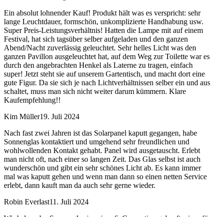
Ein absolut lohnender Kauf! Produkt hält was es verspricht: sehr
lange Leuchtdauer, formschön, unkomplizierte Handhabung usw.
Super Preis-Leistungsverhältnis! Hatten die Lampe mit auf einem
Festival, hat sich tagsüber selber aufgeladen und den ganzen
Abend/Nacht zuverlässig geleuchtet. Sehr helles Licht was den
ganzen Pavillon ausgeleuchtet hat, auf dem Weg zur Toilette war es
durch den angebrachten Henkel als Laterne zu tragen, einfach
super! Jetzt steht sie auf unserem Gartentisch, und macht dort eine
gute Figur. Da sie sich je nach Lichtverhältnissen selber ein und aus
schaltet, muss man sich nicht weiter darum kümmern. Klare
Kaufempfehlung!!
Kim Müller
19. Juli 2024
Nach fast zwei Jahren ist das Solarpanel kaputt gegangen, habe
Sonnenglas kontaktiert und umgehend sehr freundlichen und
wohlwollenden Kontakt gehabt. Panel wird ausgetauscht. Erlebt
man nicht oft, nach einer so langen Zeit. Das Glas selbst ist auch
wunderschön und gibt ein sehr schönes Licht ab. Es kann immer
mal was kaputt gehen und wenn man dann so einen netten Service
erlebt, dann kauft man da auch sehr gerne wieder.
Robin Everlast
11. Juli 2024