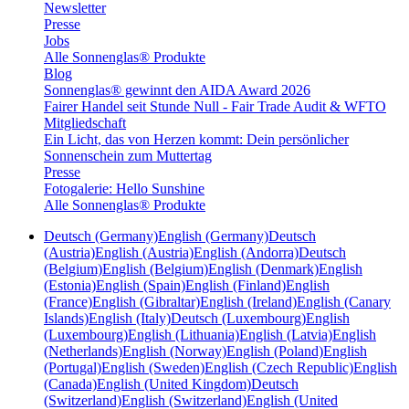
Newsletter
Presse
Jobs
Alle Sonnenglas® Produkte
Blog
Sonnenglas® gewinnt den AIDA Award 2026
Fairer Handel seit Stunde Null - Fair Trade Audit & WFTO
Mitgliedschaft
Ein Licht, das von Herzen kommt: Dein persönlicher
Sonnenschein zum Muttertag
Presse
Fotogalerie: Hello Sunshine
Alle Sonnenglas® Produkte
Deutsch (Germany)
English (Germany)
Deutsch
(Austria)
English (Austria)
English (Andorra)
Deutsch
(Belgium)
English (Belgium)
English (Denmark)
English
(Estonia)
English (Spain)
English (Finland)
English
(France)
English (Gibraltar)
English (Ireland)
English (Canary
Islands)
English (Italy)
Deutsch (Luxembourg)
English
(Luxembourg)
English (Lithuania)
English (Latvia)
English
(Netherlands)
English (Norway)
English (Poland)
English
(Portugal)
English (Sweden)
English (Czech Republic)
English
(Canada)
English (United Kingdom)
Deutsch
(Switzerland)
English (Switzerland)
English (United