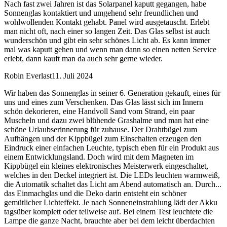
Nach fast zwei Jahren ist das Solarpanel kaputt gegangen, habe
Sonnenglas kontaktiert und umgehend sehr freundlichen und
wohlwollenden Kontakt gehabt. Panel wird ausgetauscht. Erlebt
man nicht oft, nach einer so langen Zeit. Das Glas selbst ist auch
wunderschön und gibt ein sehr schönes Licht ab. Es kann immer
mal was kaputt gehen und wenn man dann so einen netten Service
erlebt, dann kauft man da auch sehr gerne wieder.
Robin Everlast
11. Juli 2024
Wir haben das Sonnenglas in seiner 6. Generation gekauft, eines für
uns und eines zum Verschenken. Das Glas lässt sich im Innern
schön dekorieren, eine Handvoll Sand vom Strand, ein paar
Muscheln und dazu zwei blühende Grashalme und man hat eine
schöne Urlaubserinnerung für zuhause. Der Drahtbügel zum
Aufhängen und der Kippbügel zum Einschalten erzeugen den
Eindruck einer einfachen Leuchte, typisch eben für ein Produkt aus
einem Entwicklungsland. Doch wird mit dem Magneten im
Kippbügel ein kleines elektronisches Meisterwerk eingeschaltet,
welches in den Deckel integriert ist. Die LEDs leuchten warmweiß,
die Automatik schaltet das Licht am Abend automatisch an. Durch
...
das Einmachglas und die Deko darin entsteht ein schöner
gemütlicher Lichteffekt. Je nach Sonneneinstrahlung lädt der Akku
tagsüber komplett oder teilweise auf. Bei einem Test leuchtete die
Lampe die ganze Nacht, brauchte aber bei dem leicht überdachten