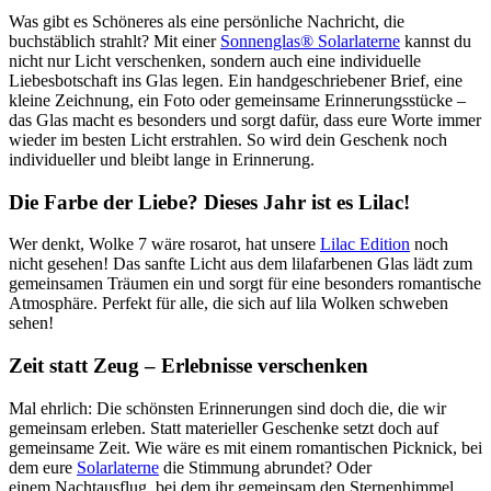
Was gibt es Schöneres als eine persönliche Nachricht, die
buchstäblich strahlt? Mit einer
Sonnenglas® Solarlaterne
kannst du
nicht nur Licht verschenken, sondern auch eine individuelle
Liebesbotschaft ins Glas legen. Ein handgeschriebener Brief, eine
kleine Zeichnung, ein Foto oder gemeinsame Erinnerungsstücke –
das Glas macht es besonders und sorgt dafür, dass eure Worte immer
wieder im besten Licht erstrahlen. So wird dein Geschenk noch
individueller und bleibt lange in Erinnerung.
Die Farbe der Liebe? Dieses Jahr ist es Lilac!
Wer denkt, Wolke 7 wäre rosarot, hat unsere
Lilac Edition
noch
nicht gesehen! Das sanfte Licht aus dem lilafarbenen Glas lädt zum
gemeinsamen Träumen ein und sorgt für eine besonders romantische
Atmosphäre. Perfekt für alle, die sich auf lila Wolken schweben
sehen!
Zeit statt Zeug – Erlebnisse verschenken
Mal ehrlich: Die schönsten Erinnerungen sind doch die, die wir
gemeinsam erleben. Statt materieller Geschenke setzt doch auf
gemeinsame Zeit. Wie wäre es mit einem romantischen Picknick, bei
dem eure
Solarlaterne
die Stimmung abrundet? Oder
einem Nachtausflug, bei dem ihr gemeinsam den Sternenhimmel