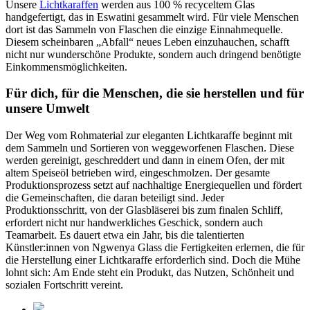
Unsere
Lichtkaraffen
werden aus 100 % recyceltem Glas
handgefertigt, das in Eswatini gesammelt wird. Für viele Menschen
dort ist das Sammeln von Flaschen die einzige Einnahmequelle.
Diesem scheinbaren „Abfall“ neues Leben einzuhauchen, schafft
nicht nur wunderschöne Produkte, sondern auch dringend benötigte
Einkommensmöglichkeiten.
Für dich, für die Menschen, die sie herstellen und für
unsere Umwelt
Der Weg vom Rohmaterial zur eleganten Lichtkaraffe beginnt mit
dem Sammeln und Sortieren von weggeworfenen Flaschen. Diese
werden gereinigt, geschreddert und dann in einem Ofen, der mit
altem Speiseöl betrieben wird, eingeschmolzen. Der gesamte
Produktionsprozess setzt auf nachhaltige Energiequellen und fördert
die Gemeinschaften, die daran beteiligt sind. Jeder
Produktionsschritt, von der Glasbläserei bis zum finalen Schliff,
erfordert nicht nur handwerkliches Geschick, sondern auch
Teamarbeit. Es dauert etwa ein Jahr, bis die talentierten
Künstler:innen von Ngwenya Glass die Fertigkeiten erlernen, die für
die Herstellung einer Lichtkaraffe erforderlich sind. Doch die Mühe
lohnt sich: Am Ende steht ein Produkt, das Nutzen, Schönheit und
sozialen Fortschritt vereint.