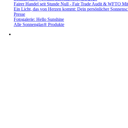
Fairer Handel seit Stunde Null - Fair Trade Audit & WFTO Mit
Ein Licht, das von Herzen kommt: Dein persönlicher Sonnensc
Presse
Fotogalerie: Hello Sunshine
Alle Sonnenglas® Produkte