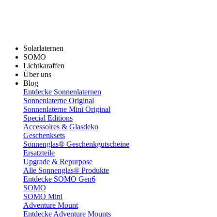
Solarlaternen
SOMO
Lichtkaraffen
Über uns
Blog
Entdecke Sonnenlaternen
Sonnenlaterne Original
Sonnenlaterne Mini Original
Special Editions
Accessoires & Glasdeko
Geschenksets
Sonnenglas® Geschenkgutscheine
Ersatzteile
Upgrade & Repurpose
Alle Sonnenglas® Produkte
Entdecke SOMO Gen6
SOMO
SOMO Mini
Adventure Mount
Entdecke Adventure Mounts