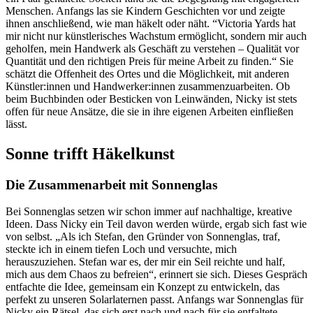
Menschen. Anfangs las sie Kindern Geschichten vor und zeigte
ihnen anschließend, wie man häkelt oder näht. “Victoria Yards hat
mir nicht nur künstlerisches Wachstum ermöglicht, sondern mir auch
geholfen, mein Handwerk als Geschäft zu verstehen – Qualität vor
Quantität und den richtigen Preis für meine Arbeit zu finden.“ Sie
schätzt die Offenheit des Ortes und die Möglichkeit, mit anderen
Künstler:innen und Handwerker:innen zusammenzuarbeiten. Ob
beim Buchbinden oder Besticken von Leinwänden, Nicky ist stets
offen für neue Ansätze, die sie in ihre eigenen Arbeiten einfließen
lässt.
Sonne trifft Häkelkunst
Die Zusammenarbeit mit Sonnenglas
Bei Sonnenglas setzen wir schon immer auf nachhaltige, kreative
Ideen. Dass Nicky ein Teil davon werden würde, ergab sich fast wie
von selbst. „Als ich Stefan, den Gründer von Sonnenglas, traf,
steckte ich in einem tiefen Loch und versuchte, mich
herauszuziehen. Stefan war es, der mir ein Seil reichte und half,
mich aus dem Chaos zu befreien“, erinnert sie sich. Dieses Gespräch
entfachte die Idee, gemeinsam ein Konzept zu entwickeln, das
perfekt zu unseren Solarlaternen passt. Anfangs war Sonnenglas für
Nicky ein Rätsel, das sich erst nach und nach für sie entfaltete.