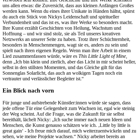
uns allen etwas: die Zuversicht, dass aus kleinen Anfängen Großes
werden kann. Wenn du eines ihrer Unikate in Händen hältst, spürst
du auch ein Stück von Nickys Leidenschaft und spiritueller
Verbundenheit und das ist es, was ihre Werke so besonders macht.
Ihre Kunst erzählt Geschichten von Heilung, Wachstum und
Hoffnung – und wir sind stolz, sie als Teil unseres kreativen
Netzwerks an unserer Seite zu haben. Trotz ihrer Schüchternheit,
besonders in Menschenmengen, wagt sie es, anders zu sein und
spielt nach ihren eigenen Regeln. Wenn man ihre Arbeit in einem
Lied zusammenfassen würde, wäre es
This Little Light of Mine,
denn „Ich bin klein und zierlich, aber das Licht in mir scheint heller,
selbst in den stillsten Momenten, und das Gleiche gilt für das
Sonnenglas Solarlicht, das auch an wolkigen Tagen noch ein
vertrauter und verlässlicher Begleiter ist.“
Ein Blick nach vorn
Für junge und aufstrebende Künstler:innen würde sie sagen, dass
jede offene Tür eine Gelegenheit zum Wachsen ist, egal wie steinig
der Weg scheint. Auf die Frage, was die Zukunft für sie selbst
bereithält, lächelt Nicky: „Ich suche immer nach neuen Ideen und
Menschen, die Kunst genauso schätzen wie ich. ‚Little by little is
great gain‘ - Ich freue mich darauf, mich weiterzuentwickeln und zu
sehen, wie meine Projekte wachsen.“ Nicky arbeitet bereits an