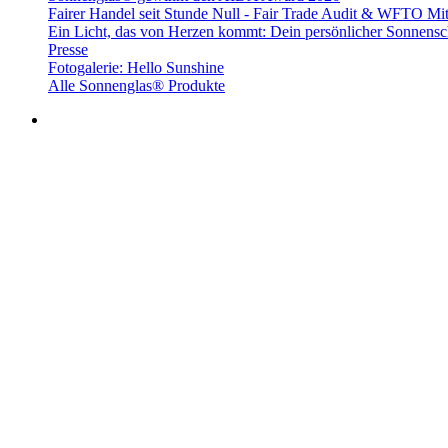
Fairer Handel seit Stunde Null - Fair Trade Audit & WFTO Mit
Ein Licht, das von Herzen kommt: Dein persönlicher Sonnensc
Presse
Fotogalerie: Hello Sunshine
Alle Sonnenglas® Produkte