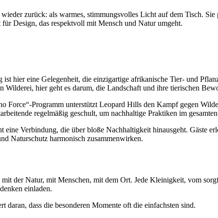
es wieder zurück: als warmes, stimmungsvolles Licht auf dem Tisch. Sie
t für Design, das respektvoll mit Mensch und Natur umgeht.
 ist hier eine Gelegenheit, die einzigartige afrikanische Tier- und Pf
Wilderei, hier geht es darum, die Landschaft und ihre tierischen Bewo
o Force“-Programm unterstützt Leopard Hills den Kampf gegen Wildere
arbeitende regelmäßig geschult, um nachhaltige Praktiken im gesamten
eine Verbindung, die über bloße Nachhaltigkeit hinausgeht. Gäste erle
 und Naturschutz harmonisch zusammenwirken.
t: mit der Natur, mit Menschen, mit dem Ort. Jede Kleinigkeit, vom so
hdenken einladen.
rt daran, dass die besonderen Momente oft die einfachsten sind.