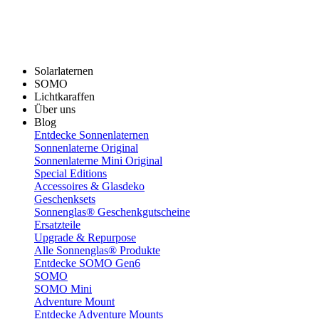
Solarlaternen
SOMO
Lichtkaraffen
Über uns
Blog
Entdecke Sonnenlaternen
Sonnenlaterne Original
Sonnenlaterne Mini Original
Special Editions
Accessoires & Glasdeko
Geschenksets
Sonnenglas® Geschenkgutscheine
Ersatzteile
Upgrade & Repurpose
Alle Sonnenglas® Produkte
Entdecke SOMO Gen6
SOMO
SOMO Mini
Adventure Mount
Entdecke Adventure Mounts