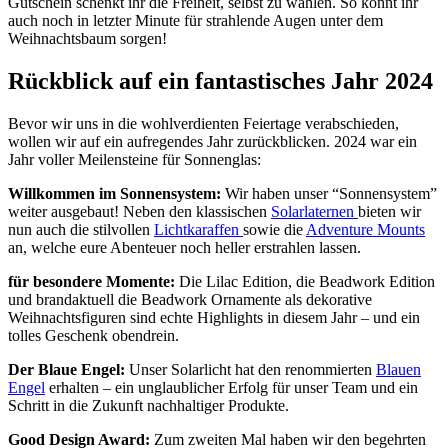
Gutschein schenkt ihr die Freiheit, selbst zu wählen. So könnt ihr
auch noch in letzter Minute für strahlende Augen unter dem
Weihnachtsbaum sorgen!
Rückblick auf ein fantastisches Jahr 2024
Bevor wir uns in die wohlverdienten Feiertage verabschieden,
wollen wir auf ein aufregendes Jahr zurückblicken. 2024 war ein
Jahr voller Meilensteine für Sonnenglas:
Willkommen im Sonnensystem:
Wir haben unser “Sonnensystem”
weiter ausgebaut! Neben den klassischen
Solarlaternen
bieten wir
nun auch die stilvollen
Lichtkaraffen
sowie die
Adventure Mounts
an, welche eure Abenteuer noch heller erstrahlen lassen.
für besondere Momente:
Die Lilac Edition, die Beadwork Edition
und brandaktuell die Beadwork Ornamente als dekorative
Weihnachtsfiguren sind echte Highlights in diesem Jahr – und ein
tolles Geschenk obendrein.
Der Blaue Engel:
Unser Solarlicht hat den renommierten
Blauen
Engel
erhalten – ein unglaublicher Erfolg für unser Team und ein
Schritt in die Zukunft nachhaltiger Produkte.
Good Design Award:
Zum zweiten Mal haben wir den begehrten