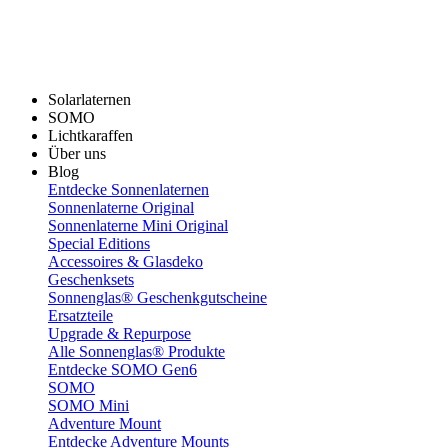
Solarlaternen
SOMO
Lichtkaraffen
Über uns
Blog
Entdecke Sonnenlaternen
Sonnenlaterne Original
Sonnenlaterne Mini Original
Special Editions
Accessoires & Glasdeko
Geschenksets
Sonnenglas® Geschenkgutscheine
Ersatzteile
Upgrade & Repurpose
Alle Sonnenglas® Produkte
Entdecke SOMO Gen6
SOMO
SOMO Mini
Adventure Mount
Entdecke Adventure Mounts