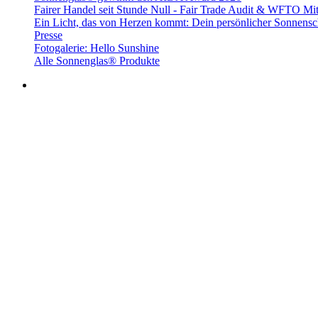
Fairer Handel seit Stunde Null - Fair Trade Audit & WFTO Mit
Ein Licht, das von Herzen kommt: Dein persönlicher Sonnensc
Presse
Fotogalerie: Hello Sunshine
Alle Sonnenglas® Produkte