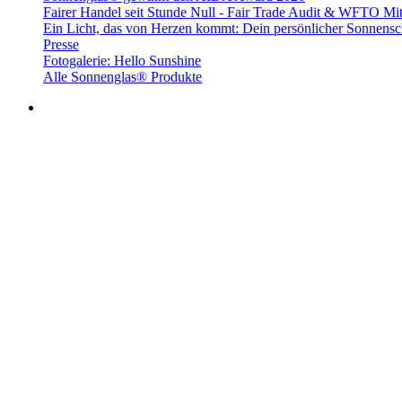
Fairer Handel seit Stunde Null - Fair Trade Audit & WFTO Mit
Ein Licht, das von Herzen kommt: Dein persönlicher Sonnensc
Presse
Fotogalerie: Hello Sunshine
Alle Sonnenglas® Produkte