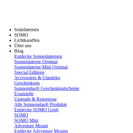
Solarlaternen
SOMO
Lichtkaraffen
Über uns
Blog
Entdecke Sonnenlaternen
Sonnenlaterne Original
Sonnenlaterne Mini Original
Special Editions
Accessoires & Glasdeko
Geschenksets
Sonnenglas® Geschenkgutscheine
Ersatzteile
Upgrade & Repurpose
Alle Sonnenglas® Produkte
Entdecke SOMO Gen6
SOMO
SOMO Mini
Adventure Mount
Entdecke Adventure Mounts