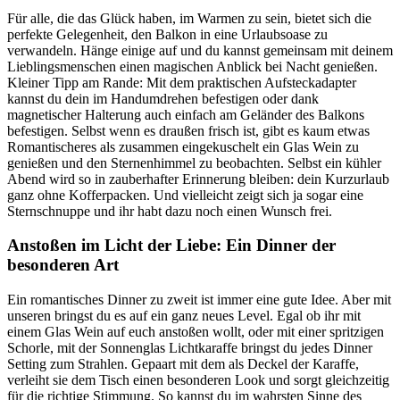
Für alle, die das Glück haben, im Warmen zu sein, bietet sich die
perfekte Gelegenheit, den Balkon in eine Urlaubsoase zu
verwandeln. Hänge einige
auf und du kannst gemeinsam mit deinem
Lieblingsmenschen einen magischen Anblick bei Nacht genießen.
Kleiner Tipp am Rande: Mit dem praktischen
Aufsteckadapter
kannst du dein
im Handumdrehen befestigen oder dank
magnetischer Halterung auch einfach am Geländer des Balkons
befestigen. Selbst wenn es draußen frisch ist, gibt es kaum etwas
Romantischeres als zusammen eingekuschelt ein Glas Wein zu
genießen und den Sternenhimmel zu beobachten. Selbst ein kühler
Abend wird so in zauberhafter Erinnerung bleiben: dein Kurzurlaub
ganz ohne Kofferpacken. Und vielleicht zeigt sich ja sogar eine
Sternschnuppe und ihr habt dazu noch einen Wunsch frei.
Anstoßen im Licht der Liebe: Ein Dinner der
besonderen Art
Ein romantisches Dinner zu zweit ist immer eine gute Idee. Aber mit
unseren
bringst du es auf ein ganz neues Level. Egal ob ihr mit
einem Glas Wein auf euch anstoßen wollt, oder mit einer spritzigen
Schorle, mit der Sonnenglas Lichtkaraffe bringst du jedes Dinner
Setting zum Strahlen. Gepaart mit dem
als Deckel der Karaffe,
verleiht sie dem Tisch einen besonderen Look und sorgt gleichzeitig
für die richtige Stimmung. So kannst du im wahrsten Sinne des