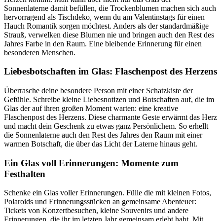
Sonnenlaterne damit befüllen, die Trockenblumen machen sich auch
hervorragend als Tischdeko, wenn du am Valentinstags für einen
Hauch Romantik sorgen möchtest. Anders als der standardmäßige
Strauß, verwelken diese Blumen nie und bringen auch den Rest des
Jahres Farbe in den Raum. Eine bleibende Erinnerung für einen
besonderen Menschen.
Liebesbotschaften im Glas: Flaschenpost des Herzens
Überrasche deine besondere Person mit einer Schatzkiste der
Gefühle. Schreibe kleine Liebesnotizen und Botschaften auf, die im
Glas der
auf ihren großen Moment warten: eine kreative
Flaschenpost des Herzens. Diese charmante Geste erwärmt das Herz
und macht dein Geschenk zu etwas ganz Persönlichem. So erhellt
die Sonnenlaterne auch den Rest des Jahres den Raum mit einer
warmen Botschaft, die über das Licht der Laterne hinaus geht.
Ein Glas voll Erinnerungen: Momente zum
Festhalten
Schenke ein Glas voller Erinnerungen. Fülle die
mit kleinen Fotos,
Polaroids und Erinnerungsstücken an gemeinsame Abenteuer:
Tickets von Konzertbesuchen, kleine Souvenirs und andere
Erinnerungen, die ihr im letzten Jahr gemeinsam erlebt habt. Mit