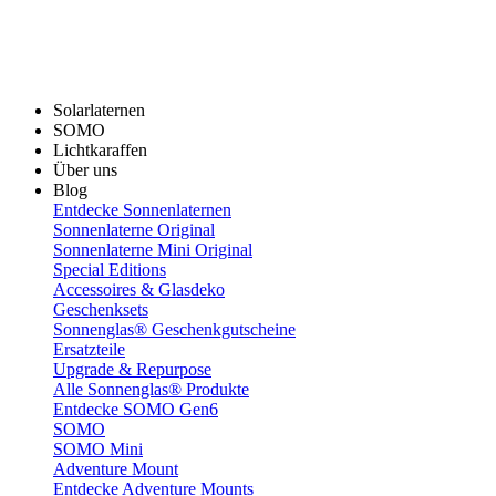
Solarlaternen
SOMO
Lichtkaraffen
Über uns
Blog
Entdecke Sonnenlaternen
Sonnenlaterne Original
Sonnenlaterne Mini Original
Special Editions
Accessoires & Glasdeko
Geschenksets
Sonnenglas® Geschenkgutscheine
Ersatzteile
Upgrade & Repurpose
Alle Sonnenglas® Produkte
Entdecke SOMO Gen6
SOMO
SOMO Mini
Adventure Mount
Entdecke Adventure Mounts