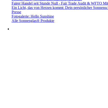
Fairer Handel seit Stunde Null - Fair Trade Audit & WFTO Mit
Ein Licht, das von Herzen kommt: Dein persönlicher Sonnensc
Presse
Fotogalerie: Hello Sunshine
Alle Sonnenglas® Produkte